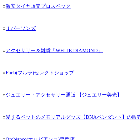
○
激安タイヤ販売プロスペック
○
Ｊパーソンズ
○
アクセサリー＆雑貨「WHITE DIAMOND」
○
Furla(フルラ)セレクトショップ
○
ジュエリー・アクセサリー通販 【ジュエリー美光】
○
愛するペットのメモリアルグッズ【DNAペンダント】の販売 Ken
○
Orobianco(オロビアンコ)専門店