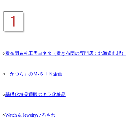
○
敷布団＆枕工房ヨネタ（敷き布団の専門店：北海道札幌）
○
「かつら」のＭ-ＳＩＮ企画
○
基礎化粧品通販のキラ化粧品
○
Watch & Jewelryひろさわ