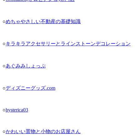
○
めちゃやさしい不動産の基礎知識
○
キラキラアクセサリーとラインストーンデコレーション
○
あぐみみしょっぷ
○
ディズニーグッズ.com
○
hysterica03
○
かわいい置物と小物のお店屋さん